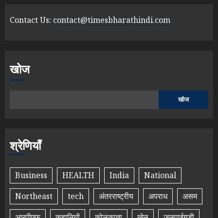
Contact Us:
contact@timesbharathindi.com
खोज
खोज
श्रेणियाँ
Business
HEALTH
India
National
Northeast
tech
अंतरराष्ट्रीय
अपराध
असम
आरपीएफ
कहानियों
कोलकाता
खेल
जलपाईगुड़ी