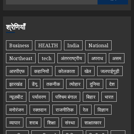
श्रेणियाँ
Business
HEALTH
India
National
Northeast
tech
अंतरराष्ट्रीय
अपराध
असम
आरपीएफ
कहानियों
कोलकाता
खेल
जलपाईगुड़ी
झारखंड
डेंगू
तकनीक
त्योहार
दुनिया
देश
न्यूज़बीट
पर्यावरण
पश्चिम बंगाल
बिहार
भारत
मनोरंजन
रक्तदान
राजनीतिक
रेल
विज्ञान
व्यापार
शराब
शिक्षा
संस्था
साक्षात्कार