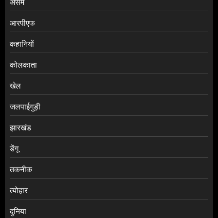
असम
आरपीएफ
कहानियों
कोलकाता
खेल
जलपाईगुड़ी
झारखंड
डेंगू
तकनीक
त्योहार
दुनिया