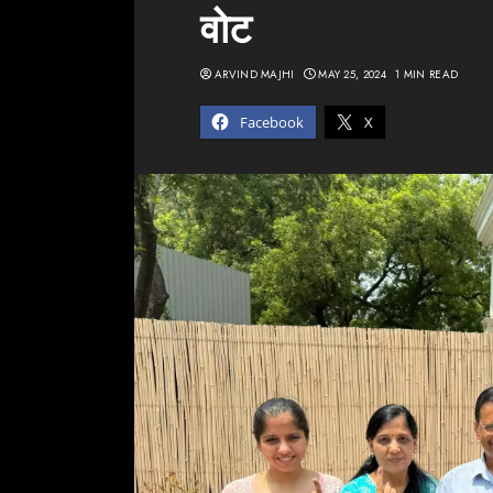
वोट
ARVIND MAJHI
MAY 25, 2024
1 MIN READ
Facebook
X