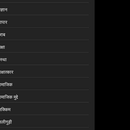
ज्ञान
यापार
राब
क्षा
ंस्था
क्षात्कार
ामाजिक
माजिक मुद्दे
िक्किम
िलीगुड़ी