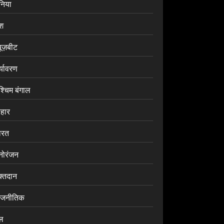
ुनिया
ेश
यूज़बीट
र्यावरण
श्चिम बंगाल
िहार
ारत
नोरंजन
क्तदान
ाजनीतिक
ेल