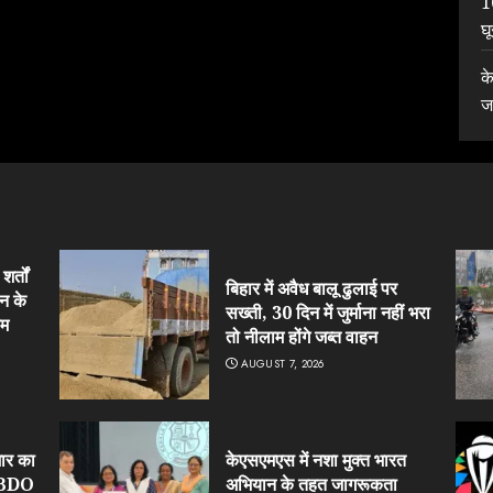
1
घ
क
ज
र्तों
बिहार में अवैध बालू ढुलाई पर
न के
सख्ती, 30 दिन में जुर्माना नहीं भरा
हम
तो नीलाम होंगे जब्त वाहन
AUGUST 7, 2026
ार का
केएसएमएस में नशा मुक्त भारत
र BDO
अभियान के तहत जागरूकता