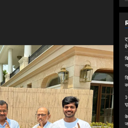
ट
ई
ब
न
द
क
1
घ
क
ज