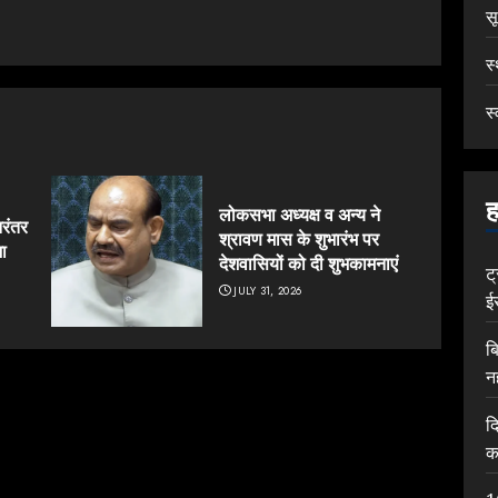
स
स
स्
ह
लोकसभा अध्यक्ष व अन्य ने
िरंतर
श्रावण मास के शुभारंभ पर
ा
देशवासियों को दी शुभकामनाएं
ट
JULY 31, 2026
ई
ब
न
द
क