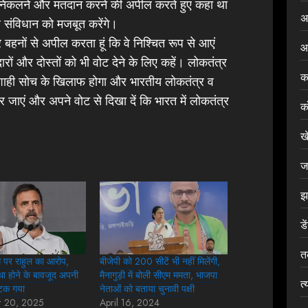
बाहर निकलने और मतदान करने की अपील करते हुए कहा था
अ
 संविधान को मजबूत करेंगे।
 बहनों से अपील करता हूं कि वे निश्चित रूप से आएं
आ
रों और दोस्तों को भी वोट देने के लिए कहें। लोकतंत्र
क
ाशाही सोच के खिलाफ होगा और भारतीय लोकतंत्र व
 जाएं और अपने वोट से दिखा दें कि भारत में लोकतंत्र
क
ख
ज
झ
डे
त
 पर राहुल का आरोप,
बीजेपी को 200 सीटें भी नहीं मिलेंगी,
्था होने के बावजूद अपनी
मैनागुड़ी में बोली सीएम ममता, भाजपा
त्
भटक गया
नेताओं को बताया चुनावी पक्षी
r 20, 2025
April 16, 2024