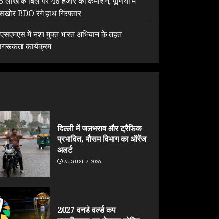
6 लाख के बिल पर 46 हजार का कमीशन, पूर्णिया में
ूसखोर BDO रंगे हाथ गिरफ्तार
ेएसएमएस में नशा मुक्त भारत अभियान के तहत
ागरूकता कार्यक्रम
दिल्ली में जलभराव और ट्रैफिक
प्रभावित, मौसम विभाग का ऑरेंज
अलर्ट
AUGUST 7, 2026
2027 वनडे वर्ल्ड कप