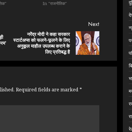
द
तिक"
In "राजनीतिक"
द
Next
न्
नरेंद्र मोदी ने कहा सरकार
ड़ी
स्टार्टअप्स को फलने-फूलने के लिए
प
Previous
Next
्रम’
अनुकूल माहौल उपलब्ध कराने के
post:
post:
लिए प्रतिबद्ध है
प
ब
भ
lished.
Required fields are marked
*
म
र
र
र