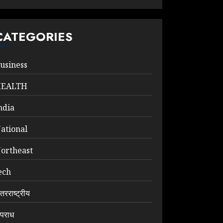
CATEGORIES
usiness
HEALTH
ndia
ational
ortheast
ech
ंतरराष्ट्रीय
पराध