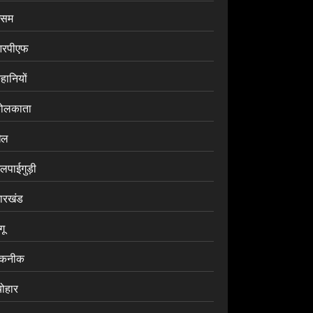
सम
रपीएफ
हानियों
ोलकाता
ेल
लपाईगुड़ी
ारखंड
ंगू
कनीक
योहार