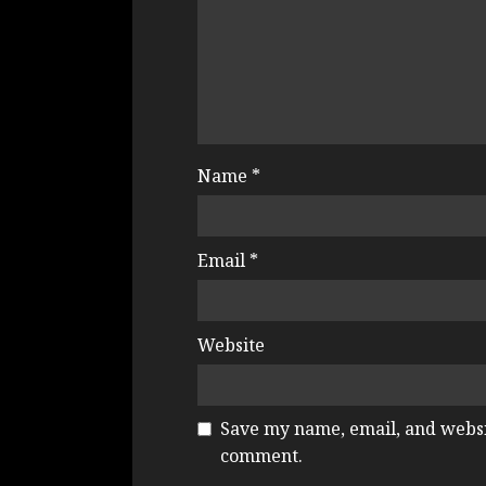
Name
*
Email
*
Website
Save my name, email, and websit
comment.