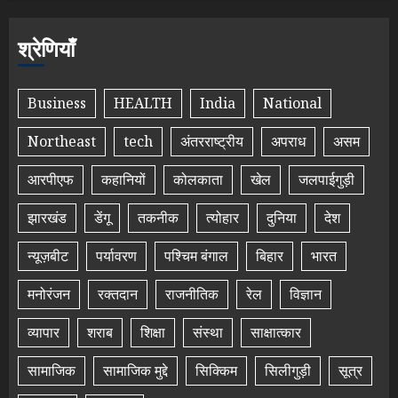
श्रेणियाँ
Business
HEALTH
India
National
Northeast
tech
अंतरराष्ट्रीय
अपराध
असम
आरपीएफ
कहानियों
कोलकाता
खेल
जलपाईगुड़ी
झारखंड
डेंगू
तकनीक
त्योहार
दुनिया
देश
न्यूज़बीट
पर्यावरण
पश्चिम बंगाल
बिहार
भारत
मनोरंजन
रक्तदान
राजनीतिक
रेल
विज्ञान
व्यापार
शराब
शिक्षा
संस्था
साक्षात्कार
सामाजिक
सामाजिक मुद्दे
सिक्किम
सिलीगुड़ी
सूत्र