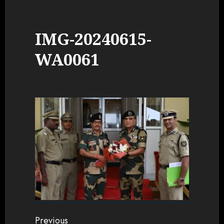
IMG-20240615-
WA0061
Continue
Previous