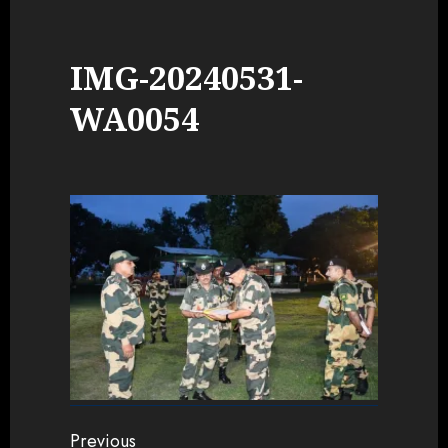
IMG-20240531-
WA0054
Continue
Previous