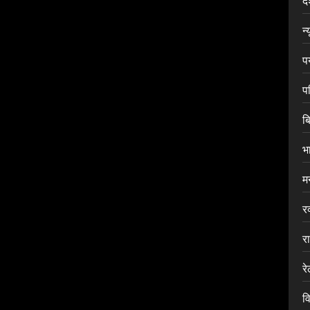
द
न्
प
प
ब
भ
म
र
र
र
वि