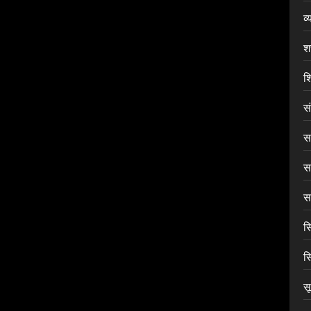
व्
श
शि
स
सा
स
सा
स
स
स