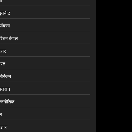
ेश
यूज़बीट
र्यावरण
श्चिम बंगाल
िहार
ारत
नोरंजन
क्तदान
ाजनीतिक
ेल
ज्ञान