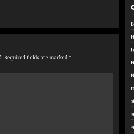
B
I
d.
Required fields are marked
*
N
N
t
अ
अ
अ