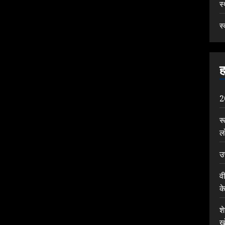
स
स्
ह
2
र
ल
उ
व
क
श
ख