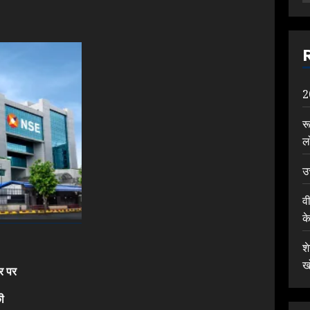
2
र
ल
उ
व
क
श
ख
र पर
Previous
ी
post: