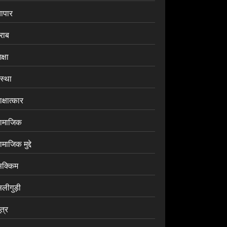
यापार
राब
क्षा
ंस्था
क्षात्कार
ामाजिक
माजिक मुद्दे
िक्किम
िलीगुड़ी
ूत्र