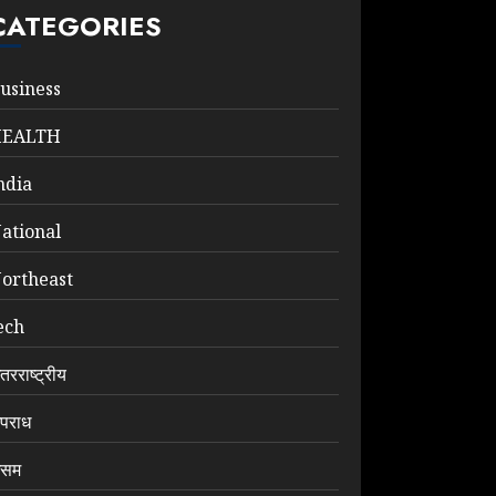
CATEGORIES
usiness
HEALTH
ndia
ational
ortheast
ech
ंतरराष्ट्रीय
पराध
सम