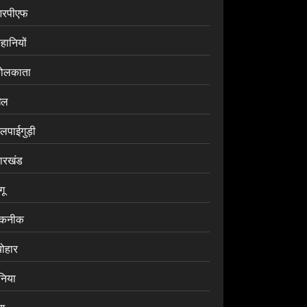
रपीएफ
हानियों
ोलकाता
ेल
लपाईगुड़ी
ारखंड
ंगू
कनीक
योहार
ुनिया