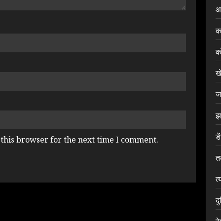
आ
क
क
ख
ज
झ
डे
this browser for the next time I comment.
त
त्
द