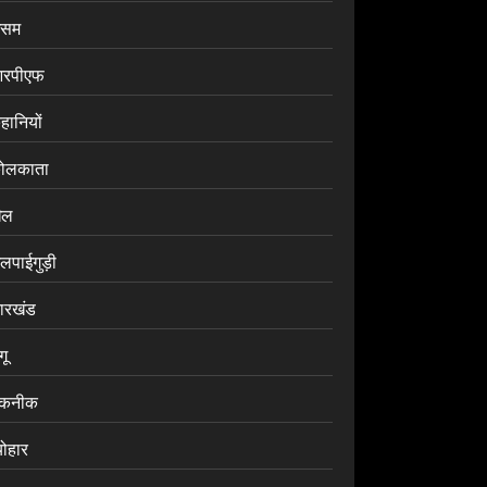
सम
रपीएफ
हानियों
ोलकाता
ेल
लपाईगुड़ी
ारखंड
ंगू
कनीक
योहार