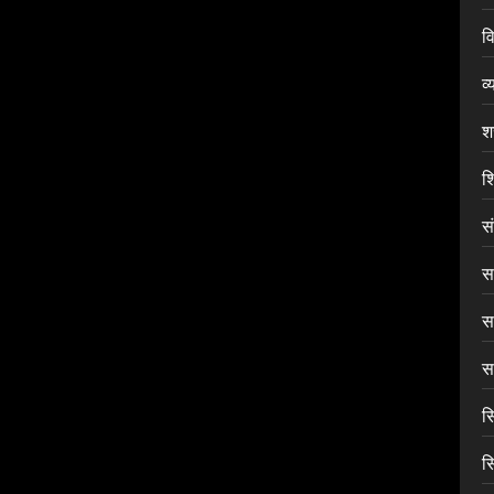
वि
व्
श
शि
स
सा
स
सा
स
स