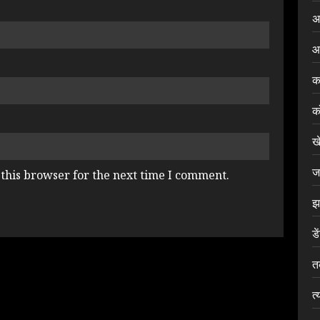
अ
आ
क
क
ख
ज
this browser for the next time I comment.
झ
डे
त
त्