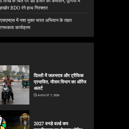
6 लाख के बिल पर 46 हजार का कमीशन, पूर्णिया में
ूसखोर BDO रंगे हाथ गिरफ्तार
ेएसएमएस में नशा मुक्त भारत अभियान के तहत
ागरूकता कार्यक्रम
दिल्ली में जलभराव और ट्रैफिक
प्रभावित, मौसम विभाग का ऑरेंज
अलर्ट
AUGUST 7, 2026
2027 वनडे वर्ल्ड कप