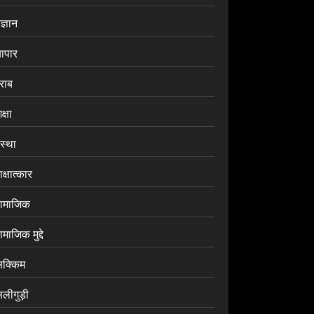
ज्ञान
यापार
राब
क्षा
ंस्था
क्षात्कार
ामाजिक
माजिक मुद्दे
िक्किम
िलीगुड़ी