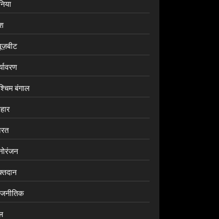
ुनिया
ेश
यूज़बीट
र्यावरण
श्चिम बंगाल
िहार
ारत
नोरंजन
क्तदान
ाजनीतिक
ेल