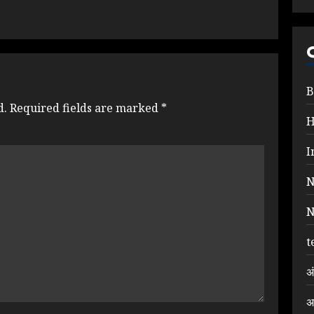
B
d.
Required fields are marked
*
I
N
N
t
अ
अ