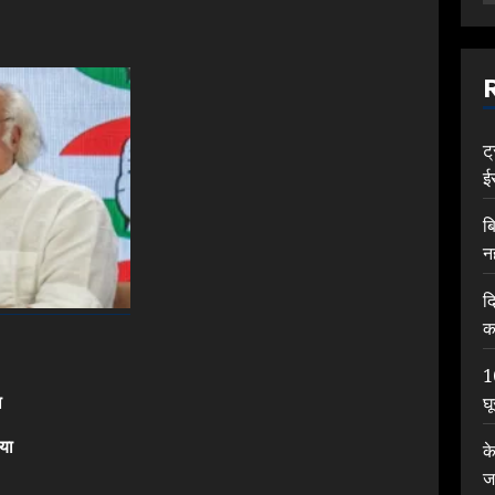
ट
ई
ब
न
द
क
1
ा
घ
Previous
post:
या
क
ज