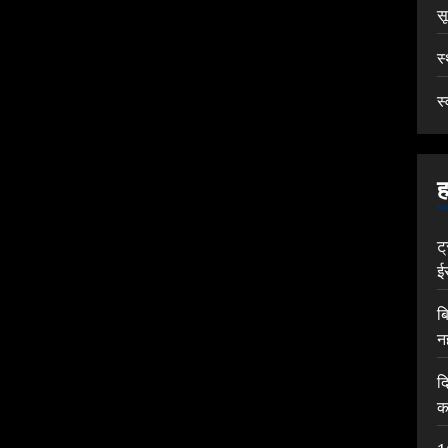
स
स
स्
ह
ट
ई
ब
न
द
क