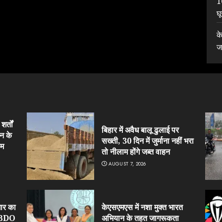
1
घ
क
ज
र्तों
बिहार में अवैध बालू ढुलाई पर
न के
सख्ती, 30 दिन में जुर्माना नहीं भरा
हम
तो नीलाम होंगे जब्त वाहन
AUGUST 7, 2026
ार का
केएसएमएस में नशा मुक्त भारत
र BDO
अभियान के तहत जागरूकता