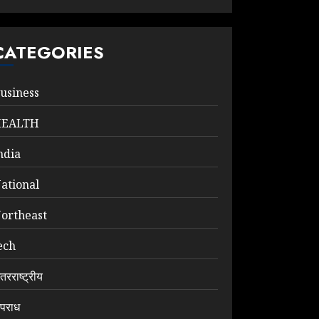
CATEGORIES
usiness
HEALTH
ndia
ational
ortheast
ech
ंतरराष्ट्रीय
पराध