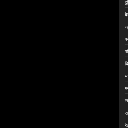
द
द
न्
प
प
ब
भ
म
र
र
र