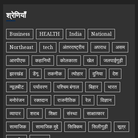
श्रेणियाँ
Business
HEALTH
India
National
Northeast
tech
अंतरराष्ट्रीय
अपराध
असम
आरपीएफ
कहानियों
कोलकाता
खेल
जलपाईगुड़ी
झारखंड
डेंगू
तकनीक
त्योहार
दुनिया
देश
न्यूज़बीट
पर्यावरण
पश्चिम बंगाल
बिहार
भारत
मनोरंजन
रक्तदान
राजनीतिक
रेल
विज्ञान
व्यापार
शराब
शिक्षा
संस्था
साक्षात्कार
सामाजिक
सामाजिक मुद्दे
सिक्किम
सिलीगुड़ी
सूत्र