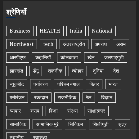
श्रेणियाँ
Business
HEALTH
India
National
Northeast
tech
अंतरराष्ट्रीय
अपराध
असम
आरपीएफ
कहानियों
कोलकाता
खेल
जलपाईगुड़ी
झारखंड
डेंगू
तकनीक
त्योहार
दुनिया
देश
न्यूज़बीट
पर्यावरण
पश्चिम बंगाल
बिहार
भारत
मनोरंजन
रक्तदान
राजनीतिक
रेल
विज्ञान
व्यापार
शराब
शिक्षा
संस्था
साक्षात्कार
सामाजिक
सामाजिक मुद्दे
सिक्किम
सिलीगुड़ी
सूत्र
स्थानीय
स्वास्थ्य