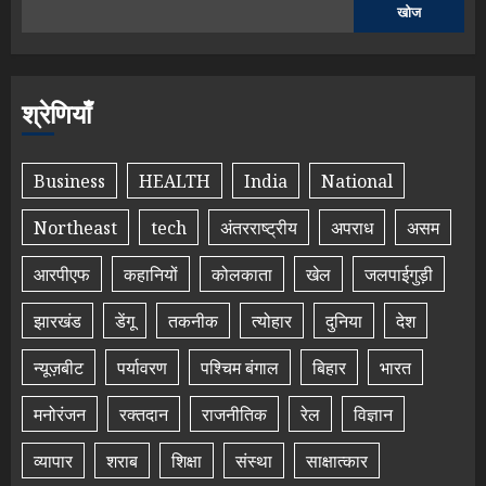
खोज
श्रेणियाँ
Business
HEALTH
India
National
Northeast
tech
अंतरराष्ट्रीय
अपराध
असम
आरपीएफ
कहानियों
कोलकाता
खेल
जलपाईगुड़ी
झारखंड
डेंगू
तकनीक
त्योहार
दुनिया
देश
न्यूज़बीट
पर्यावरण
पश्चिम बंगाल
बिहार
भारत
मनोरंजन
रक्तदान
राजनीतिक
रेल
विज्ञान
व्यापार
शराब
शिक्षा
संस्था
साक्षात्कार