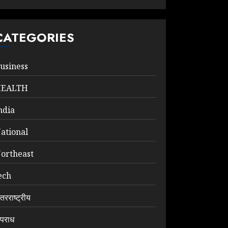
CATEGORIES
usiness
HEALTH
ndia
ational
ortheast
ech
ंतरराष्ट्रीय
पराध