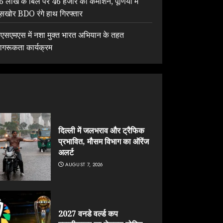
6 लाख के बिल पर 46 हजार का कमीशन, पूर्णिया में
ूसखोर BDO रंगे हाथ गिरफ्तार
ेएसएमएस में नशा मुक्त भारत अभियान के तहत
ागरूकता कार्यक्रम
दिल्ली में जलभराव और ट्रैफिक
प्रभावित, मौसम विभाग का ऑरेंज
अलर्ट
AUGUST 7, 2026
2027 वनडे वर्ल्ड कप