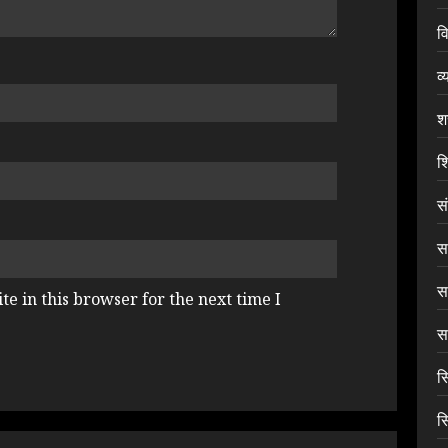
वि
व्
श
शि
स
सा
स
e in this browser for the next time I
सा
स
स