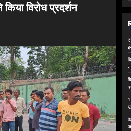
े किया विरोध प्रदर्शन
ट
ई
ब
न
द
क
1
घ
क
ज