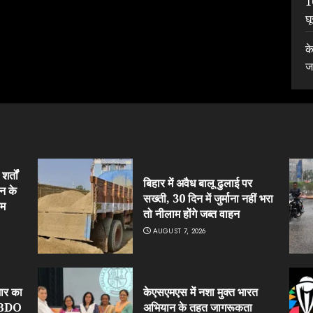
1
घ
क
ज
र्तों
बिहार में अवैध बालू ढुलाई पर
न के
सख्ती, 30 दिन में जुर्माना नहीं भरा
हम
तो नीलाम होंगे जब्त वाहन
AUGUST 7, 2026
ार का
केएसएमएस में नशा मुक्त भारत
र BDO
अभियान के तहत जागरूकता