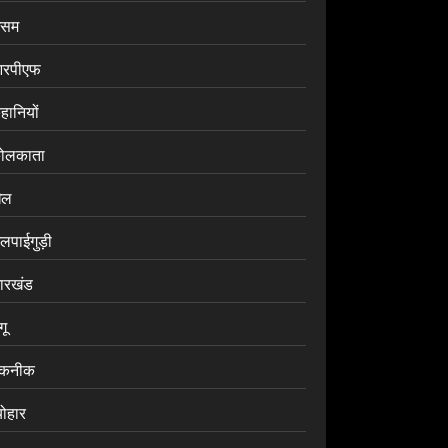
सम
रपीएफ
हानियों
ोलकाता
ेल
लपाईगुड़ी
ारखंड
ंगू
कनीक
योहार