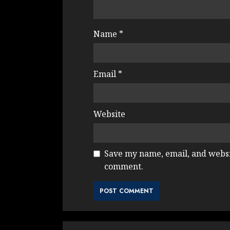
Name
*
Email
*
Website
Save my name, email, and websit
comment.