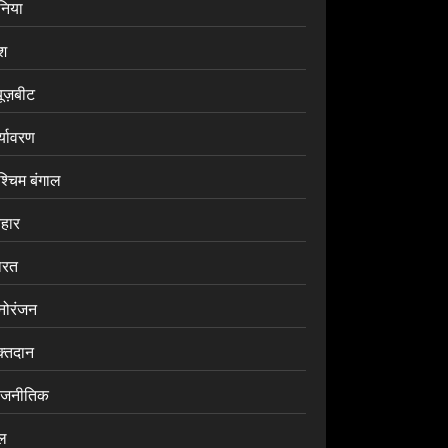
ुनिया
ेश
यूज़बीट
र्यावरण
श्चिम बंगाल
िहार
ारत
नोरंजन
क्तदान
ाजनीतिक
ेल