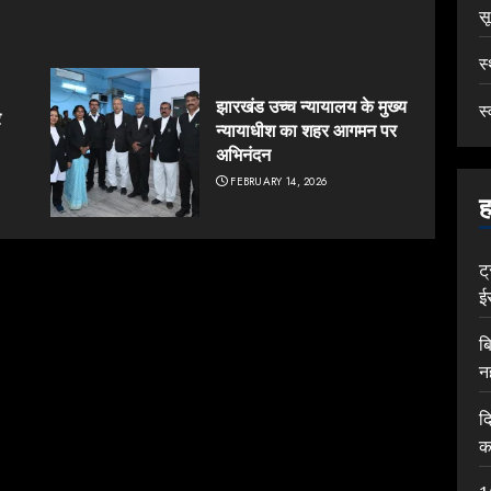
स
स
झारखंड उच्च न्यायालय के मुख्य
स्
र
न्यायाधीश का शहर आगमन पर
अभिनंदन
FEBRUARY 14, 2026
ह
ट
ई
ब
न
द
क