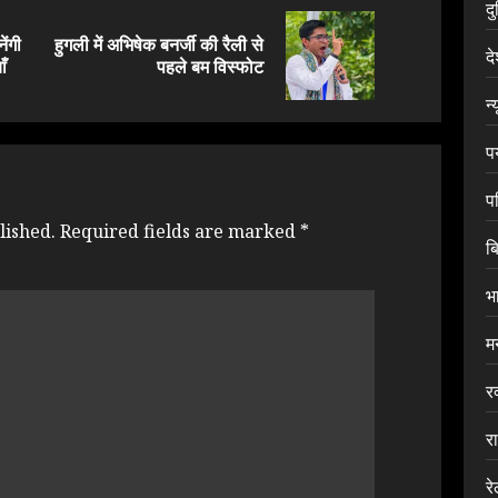
द
ेंगी
हुगली में अभिषेक बनर्जी की रैली से
Previous
Next
द
ाँ
पहले बम विस्फोट
post:
post:
न्
प
प
lished.
Required fields are marked
*
ब
भ
म
र
र
र