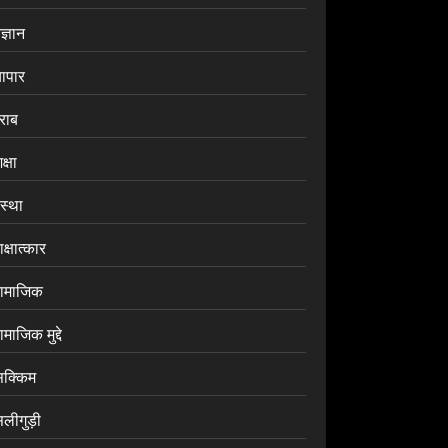
ज्ञान
यापार
राब
क्षा
ंस्था
क्षात्कार
ामाजिक
माजिक मुद्दे
िक्किम
िलीगुड़ी