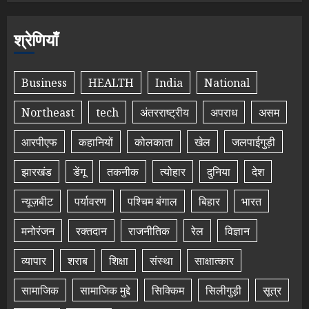
श्रेणियाँ
Business
HEALTH
India
National
Northeast
tech
अंतरराष्ट्रीय
अपराध
असम
आरपीएफ
कहानियों
कोलकाता
खेल
जलपाईगुड़ी
झारखंड
डेंगू
तकनीक
त्योहार
दुनिया
देश
न्यूज़बीट
पर्यावरण
पश्चिम बंगाल
बिहार
भारत
मनोरंजन
रक्तदान
राजनीतिक
रेल
विज्ञान
व्यापार
शराब
शिक्षा
संस्था
साक्षात्कार
सामाजिक
सामाजिक मुद्दे
सिक्किम
सिलीगुड़ी
सूत्र