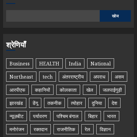
खोज
श्रेणियाँ
Business
HEALTH
India
National
Northeast
tech
अंतरराष्ट्रीय
अपराध
असम
आरपीएफ
कहानियों
कोलकाता
खेल
जलपाईगुड़ी
झारखंड
डेंगू
तकनीक
त्योहार
दुनिया
देश
न्यूज़बीट
पर्यावरण
पश्चिम बंगाल
बिहार
भारत
मनोरंजन
रक्तदान
राजनीतिक
रेल
विज्ञान