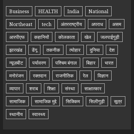
Business
HEALTH
India
National
Northeast
tech
अंतरराष्ट्रीय
अपराध
असम
आरपीएफ
कहानियों
कोलकाता
खेल
जलपाईगुड़ी
झारखंड
डेंगू
तकनीक
त्योहार
दुनिया
देश
न्यूज़बीट
पर्यावरण
पश्चिम बंगाल
बिहार
भारत
मनोरंजन
रक्तदान
राजनीतिक
रेल
विज्ञान
व्यापार
शराब
शिक्षा
संस्था
साक्षात्कार
सामाजिक
सामाजिक मुद्दे
सिक्किम
सिलीगुड़ी
सूत्र
स्थानीय
स्वास्थ्य