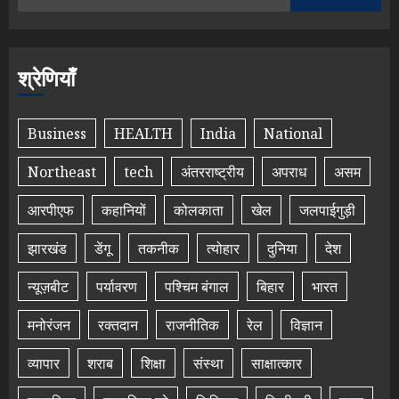
श्रेणियाँ
Business
HEALTH
India
National
Northeast
tech
अंतरराष्ट्रीय
अपराध
असम
आरपीएफ
कहानियों
कोलकाता
खेल
जलपाईगुड़ी
झारखंड
डेंगू
तकनीक
त्योहार
दुनिया
देश
न्यूज़बीट
पर्यावरण
पश्चिम बंगाल
बिहार
भारत
मनोरंजन
रक्तदान
राजनीतिक
रेल
विज्ञान
व्यापार
शराब
शिक्षा
संस्था
साक्षात्कार