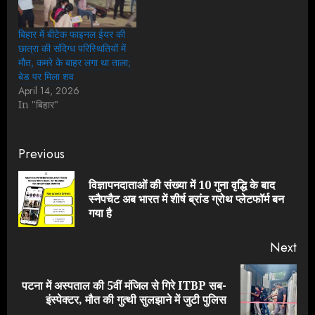
बिहार में बीटेक फाइनल ईयर की
छात्रा की संदिग्ध परिस्थितियों में
मौत, कमरे के बाहर लगा था ताला;
बेड पर मिला शव
April 14, 2026
In "बिहार"
Continue
Previous
Reading
विज्ञापनदाताओं की संख्या में 10 गुना वृद्धि के बाद
Pre
स्नैपचैट अब भारत में शीर्ष ब्रांड ग्रोथ प्लेटफॉर्म बन
pos
गया है
Next
पटना में अस्पताल की 5वीं मंजिल से गिरे ITBP सब-
Next
इंस्पेक्टर, मौत की गुत्थी सुलझाने में जुटी पुलिस
post: