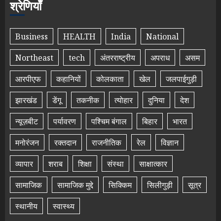
श्रेणियाँ
Business
HEALTH
India
National
Northeast
tech
अंतरराष्ट्रीय
अपराध
असम
आरपीएफ
कहानियों
कोलकाता
खेल
जलपाईगुड़ी
झारखंड
डेंगू
तकनीक
त्योहार
दुनिया
देश
न्यूज़बीट
पर्यावरण
पश्चिम बंगाल
बिहार
भारत
मनोरंजन
रक्तदान
राजनीतिक
रेल
विज्ञान
व्यापार
शराब
शिक्षा
संस्था
साक्षात्कार
सामाजिक
सामाजिक मुद्दे
सिक्किम
सिलीगुड़ी
सूत्र
स्थानीय
स्वास्थ्य