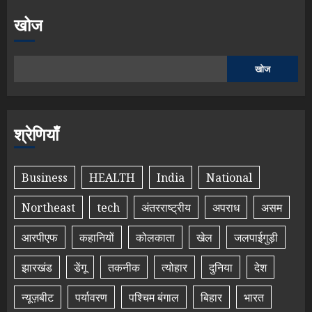
खोज
खोज
श्रेणियाँ
Business
HEALTH
India
National
Northeast
tech
अंतरराष्ट्रीय
अपराध
असम
आरपीएफ
कहानियों
कोलकाता
खेल
जलपाईगुड़ी
झारखंड
डेंगू
तकनीक
त्योहार
दुनिया
देश
न्यूज़बीट
पर्यावरण
पश्चिम बंगाल
बिहार
भारत