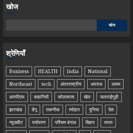
खोज
खोज
श्रेणियाँ
Business
HEALTH
India
National
Northeast
tech
अंतरराष्ट्रीय
अपराध
असम
आरपीएफ
कहानियों
कोलकाता
खेल
जलपाईगुड़ी
झारखंड
डेंगू
तकनीक
त्योहार
दुनिया
देश
न्यूज़बीट
पर्यावरण
पश्चिम बंगाल
बिहार
भारत