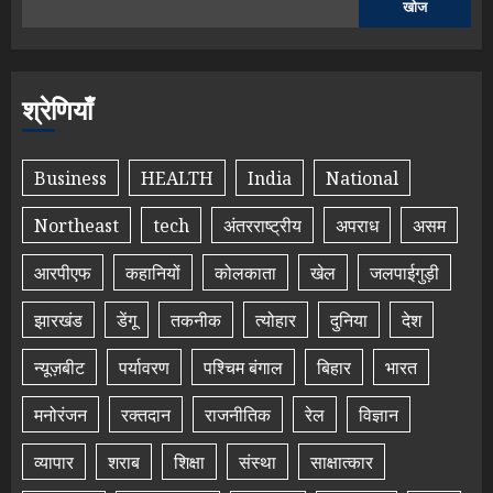
खोज
श्रेणियाँ
Business
HEALTH
India
National
Northeast
tech
अंतरराष्ट्रीय
अपराध
असम
आरपीएफ
कहानियों
कोलकाता
खेल
जलपाईगुड़ी
झारखंड
डेंगू
तकनीक
त्योहार
दुनिया
देश
न्यूज़बीट
पर्यावरण
पश्चिम बंगाल
बिहार
भारत
मनोरंजन
रक्तदान
राजनीतिक
रेल
विज्ञान
व्यापार
शराब
शिक्षा
संस्था
साक्षात्कार