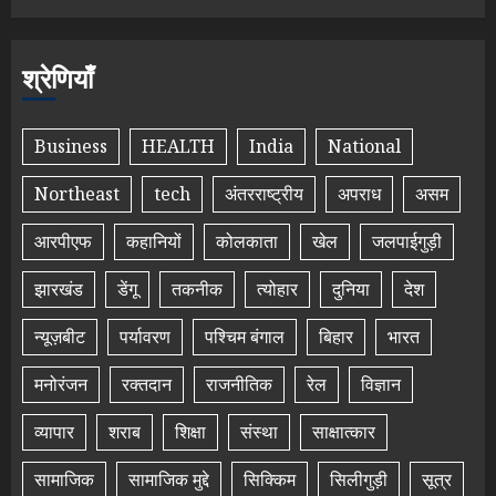
श्रेणियाँ
Business
HEALTH
India
National
Northeast
tech
अंतरराष्ट्रीय
अपराध
असम
आरपीएफ
कहानियों
कोलकाता
खेल
जलपाईगुड़ी
झारखंड
डेंगू
तकनीक
त्योहार
दुनिया
देश
न्यूज़बीट
पर्यावरण
पश्चिम बंगाल
बिहार
भारत
मनोरंजन
रक्तदान
राजनीतिक
रेल
विज्ञान
व्यापार
शराब
शिक्षा
संस्था
साक्षात्कार
सामाजिक
सामाजिक मुद्दे
सिक्किम
सिलीगुड़ी
सूत्र