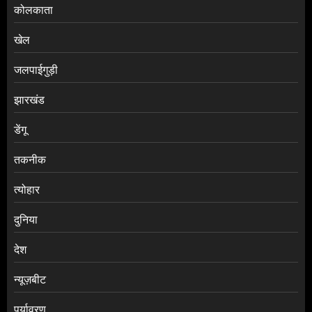
कोलकाता
खेल
जलपाईगुड़ी
झारखंड
डेंगू
तकनीक
त्योहार
दुनिया
देश
न्यूज़बीट
पर्यावरण