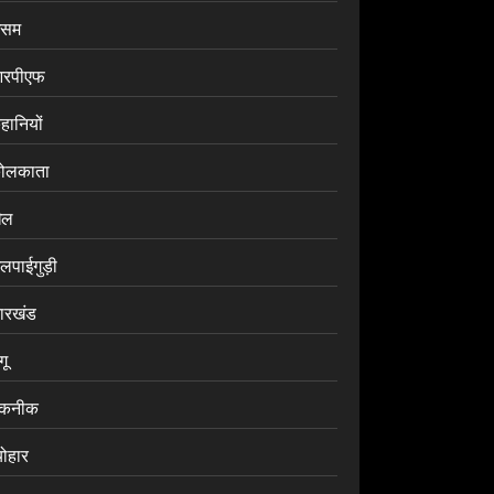
सम
रपीएफ
हानियों
ोलकाता
ेल
लपाईगुड़ी
ारखंड
ंगू
कनीक
योहार