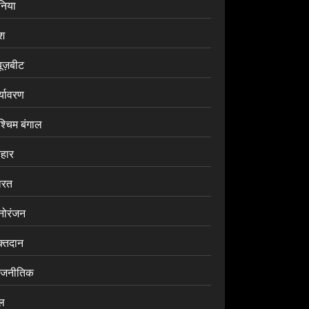
ुनिया
ेश
यूज़बीट
र्यावरण
श्चिम बंगाल
िहार
ारत
नोरंजन
क्तदान
ाजनीतिक
ेल