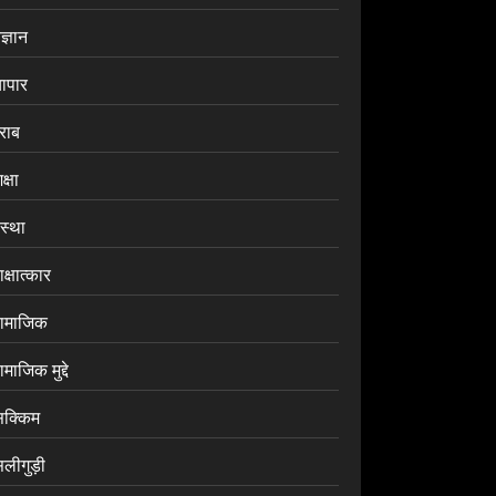
ज्ञान
यापार
राब
क्षा
ंस्था
क्षात्कार
ामाजिक
माजिक मुद्दे
िक्किम
िलीगुड़ी