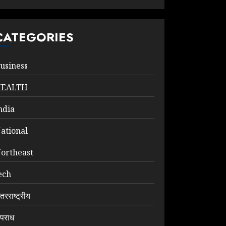
CATEGORIES
usiness
HEALTH
ndia
ational
ortheast
ech
ंतरराष्ट्रीय
पराध