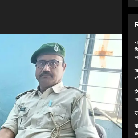
र
क
स
ज
घ
ह
प
श
म
ब