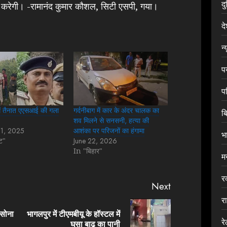
द
च करेगी। -रामानंद कुमार कौशल, सिटी एसपी, गया।
द
न्
प
प
 में तैनात एएसआई की गला
गर्दनीबाग में कार के अंदर चालक का
ब
शव मिलने से सनसनी, हत्या की
31, 2025
आशंका पर परिजनों का हंगामा
भ
ीट"
June 22, 2026
In "बिहार"
म
र
Next
र
 सोना
भागलपुर में टीएमबीयू के हॉस्टल में
Previous
Next
र
घुसा बाढ़ का पानी