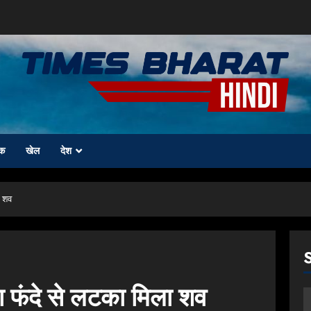
क
खेल
देश
ा शव
ा फंदे से लटका मिला शव