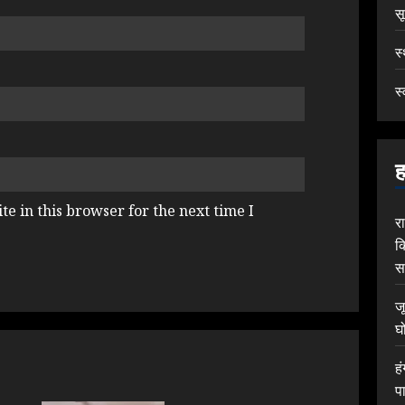
स
स
स्
ह
e in this browser for the next time I
र
क
स
ज
घ
ह
प