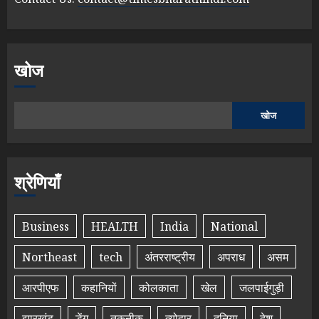
खोज
खोज
श्रेणियाँ
Business
HEALTH
India
National
Northeast
tech
अंतरराष्ट्रीय
अपराध
असम
आरपीएफ
कहानियों
कोलकाता
खेल
जलपाईगुड़ी
झारखंड
डेंगू
तकनीक
त्योहार
दुनिया
देश