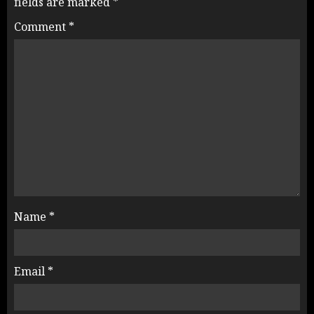
fields are marked
*
Comment
*
Name
*
Email
*