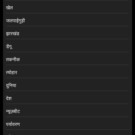
खेल
जलपाईगुड़ी
झारखंड
डेंगू
तकनीक
त्योहार
दुनिया
देश
न्यूज़बीट
पर्यावरण