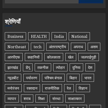
श्रेणियाँ
Business
HEALTH
India
National
Northeast
tech
अंतरराष्ट्रीय
अपराध
असम
आरपीएफ
कहानियों
कोलकाता
खेल
जलपाईगुड़ी
झारखंड
डेंगू
तकनीक
त्योहार
दुनिया
देश
न्यूज़बीट
पर्यावरण
पश्चिम बंगाल
बिहार
भारत
मनोरंजन
रक्तदान
राजनीतिक
रेल
विज्ञान
व्यापार
शराब
शिक्षा
संस्था
साक्षात्कार