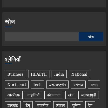
खोज
खोज
श्रेणियाँ
Business
HEALTH
India
National
Northeast
tech
अंतरराष्ट्रीय
अपराध
असम
आरपीएफ
कहानियों
कोलकाता
खेल
जलपाईगुड़ी
झारखंड
डेंगू
तकनीक
त्योहार
दुनिया
देश