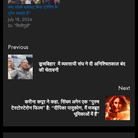
क्या लोको पायलट बिना ट्रेनिंग के
ट्रेन चलाते हैं?
July 18, 2024
In "सिलीगुड़ी"
Continue
Previous
Reading
कूचबिहार में व्यवसायी संघ ने दी अनिश्चितकाल बंद
Pre
की चेतावनी
pos
Next
करीना कपूर ने कहा, सिंघम अगेन एक “पुरुष
Next
टेस्टोस्टेरोन फिल्म” है: “दीपिका पादुकोण, मैं मजबूत
post:
भूमिकाओं में हैं”