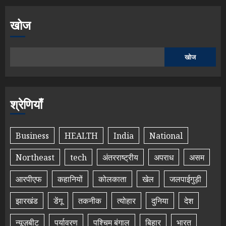
खोज
खोज
श्रेणियाँ
Business
HEALTH
India
National
Northeast
tech
अंतरराष्ट्रीय
अपराध
असम
आरपीएफ
कहानियों
कोलकाता
खेल
जलपाईगुड़ी
झारखंड
डेंगू
तकनीक
त्योहार
दुनिया
देश
न्यूज़बीट
पर्यावरण
पश्चिम बंगाल
बिहार
भारत