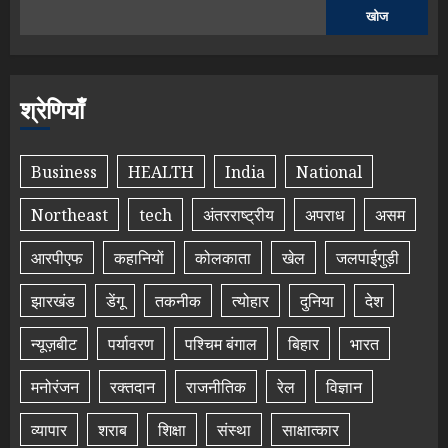
खोज
श्रेणियाँ
Business
HEALTH
India
National
Northeast
tech
अंतरराष्ट्रीय
अपराध
असम
आरपीएफ
कहानियों
कोलकाता
खेल
जलपाईगुड़ी
झारखंड
डेंगू
तकनीक
त्योहार
दुनिया
देश
न्यूज़बीट
पर्यावरण
पश्चिम बंगाल
बिहार
भारत
मनोरंजन
रक्तदान
राजनीतिक
रेल
विज्ञान
व्यापार
शराब
शिक्षा
संस्था
साक्षात्कार