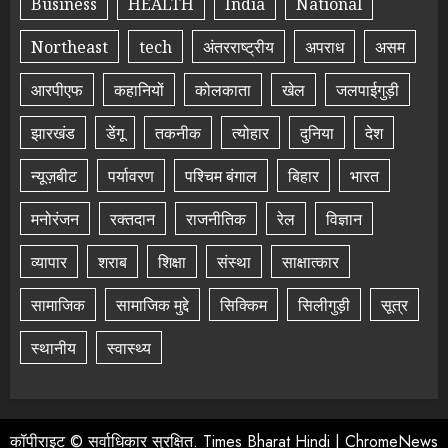
Business
HEALTH
India
National
Northeast
tech
अंतरराष्ट्रीय
अपराध
असम
आरपीएफ
कहानियों
कोलकाता
खेल
जलपाईगुड़ी
झारखंड
डेंगू
तकनीक
त्योहार
दुनिया
देश
न्यूज़बीट
पर्यावरण
पश्चिम बंगाल
बिहार
भारत
मनोरंजन
रक्तदान
राजनीतिक
रेल
विज्ञान
व्यापार
शराब
शिक्षा
संस्था
साक्षात्कार
सामाजिक
सामाजिक मुद्दे
सिक्किम
सिलीगुड़ी
सूत्र
स्थानीय
स्वास्थ्य
कॉपीराइट © सर्वाधिकार सुरक्षित. Times Bharat Hindi
|
ChromeNews