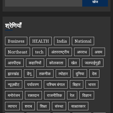
खोज
श्रेणियाँ
Business
HEALTH
India
National
Northeast
tech
अंतरराष्ट्रीय
अपराध
असम
आरपीएफ
कहानियों
कोलकाता
खेल
जलपाईगुड़ी
झारखंड
डेंगू
तकनीक
त्योहार
दुनिया
देश
न्यूज़बीट
पर्यावरण
पश्चिम बंगाल
बिहार
भारत
मनोरंजन
रक्तदान
राजनीतिक
रेल
विज्ञान
व्यापार
शराब
शिक्षा
संस्था
साक्षात्कार