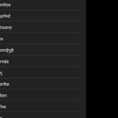
रपीएफ
हानियों
ोलकाता
ेल
लपाईगुड़ी
ारखंड
ंगू
कनीक
योहार
ुनिया