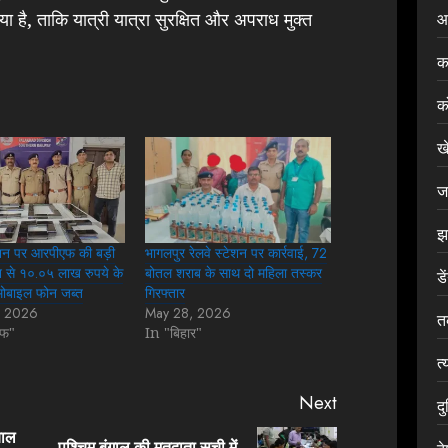
है, ताकि यात्री यात्रा सुरक्षित और अपराध मुक्त
आ
क
क
ख
ज
झ
्शन पर आरपीएफ की बड़ी
भागलपुर रेलवे स्टेशन पर कार्रवाई, 72
रेन से १०.०५ लाख रुपये के
बोतल शराब के साथ दो महिला तस्कर
डे
 मोबाइल फोन जब्त
गिरफ्तार
, 2026
May 28, 2026
त
एफ"
In "बिहार"
त्
Next
द
बाल
पश्चिम बंगाल की मतदाता सूची में