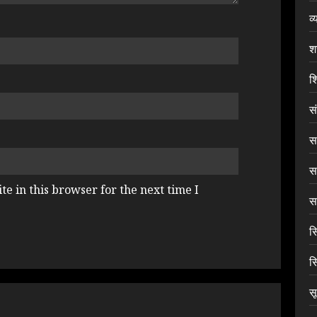
व्
श
शि
स
सा
स
e in this browser for the next time I
सा
स
स
स