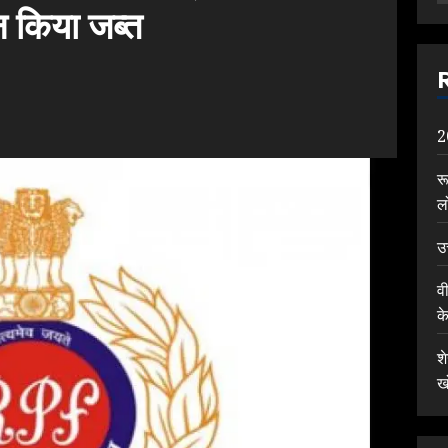
न किया जब्त
2
र
ल
उ
व
क
श
ख