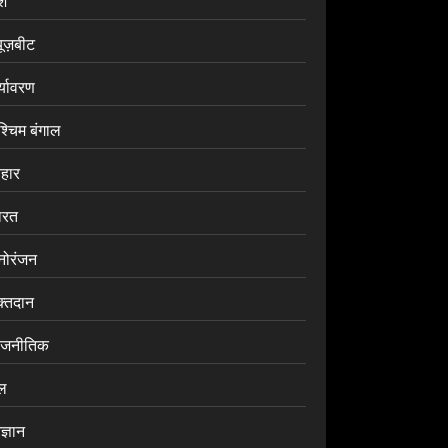
ेश
यूज़बीट
र्यावरण
श्चिम बंगाल
िहार
ारत
नोरंजन
क्तदान
ाजनीतिक
ेल
ज्ञान