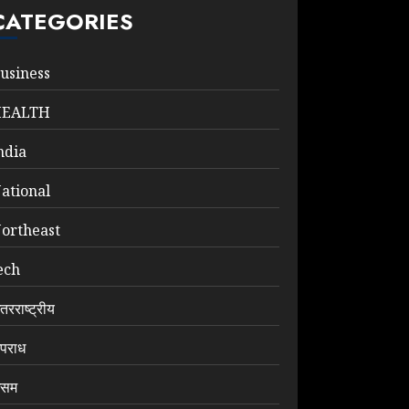
CATEGORIES
usiness
HEALTH
ndia
ational
ortheast
ech
ंतरराष्ट्रीय
पराध
सम