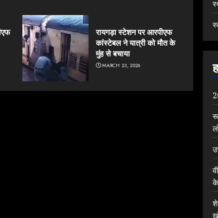
स
स्
रपीएफ
रायगड़ा स्टेशन पर आरपीएफ
कांस्टेबल ने यात्री को मौत के
मुंह से बचाया
ह
MARCH 23, 2026
2
र
ल
उ
व
क
श
ख