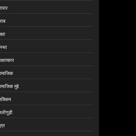
यापार
राब
क्षा
ंस्था
क्षात्कार
ामाजिक
माजिक मुद्दे
िक्किम
िलीगुड़ी
ूत्र