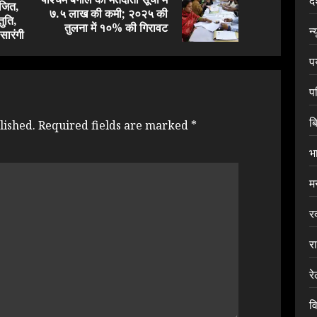
द
ोजित,
Previous
Next
७.५ लाख की कमी; २०२५ की
तुति,
post:
post:
तुलना में १०% की गिरावट
न्
सारंगी
प
प
ब
lished.
Required fields are marked
*
भ
म
र
र
र
वि