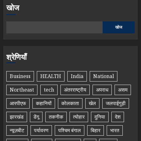
खोज
खोज
श्रेणियाँ
Business
HEALTH
India
National
Northeast
tech
अंतरराष्ट्रीय
अपराध
असम
आरपीएफ
कहानियों
कोलकाता
खेल
जलपाईगुड़ी
झारखंड
डेंगू
तकनीक
त्योहार
दुनिया
देश
न्यूज़बीट
पर्यावरण
पश्चिम बंगाल
बिहार
भारत