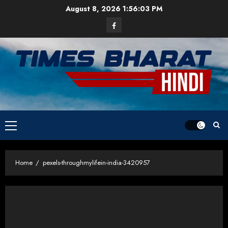
Skip
August 8, 2026
1:56:03 PM
to
Facebook
content
Primary
Menu
Home
pexels-throughmylifein-india-3420957