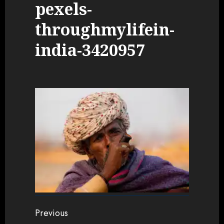
pexels-
throughmylifein-
india-3420957
Continue
Previous