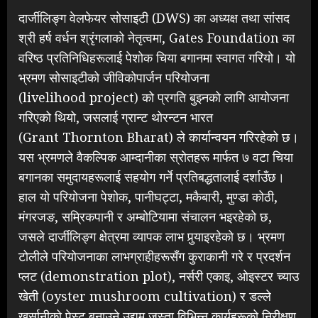
दार्जीलिङ्ग वेलफेयर सोसाइटी (DWS) का अध्यक्ष तथा सांसद
श्री हर्ष वर्धन श्रृंगलाको नेतृत्वमा, Gates Foundation का
वरिष्ठ प्रतिनिधिहरूलाई पेशोक चिया बगानमा स्वागत गरियो। यो
भ्रमण सोसाइटीको जीविकोपार्जन परियोजना
(livelihood project) को प्रगति बुझ्नको लागि आयोजना
गरिएको थियो, जसलाई ग्रान्ट थोरन्टन भारत
(Grant Thornton Bharat) ले कार्यान्वयन गरिरहेको छ।
यस भ्रमणले वैकल्पिक आम्दानीका स्रोतहरू मार्फत ७ वटा चिया
बगानका समुदायहरूलाई सहयोग गर्ने प्रतिबद्धतालाई दर्शाउँछ।
हाल यो परियोजना पेशोक, पानीघट्टा, मकैबारी, मुण्डा कोठी,
मंगरजङ, सम्रिकपानी र अम्बोटियामा संचालन भइरहेको छ,
जसले दार्जीलिङ्ग क्षेत्रमा व्यापक लाभ पुर्‍याइरहेको छ। भ्रमण
टोलीले परियोजनाका लाभग्राहीहरूसँग कुराकानी गरे र प्रदर्शन
प्लट (demonstration plot), नर्सरी एकाइ, ओइस्टर च्याउ
खेती (oyster mushroom cultivation) र डल्ले
खुर्सानीको पेस्ट बनाउने उद्यम जस्ता विभिन्न कार्यहरूको निरीक्षण