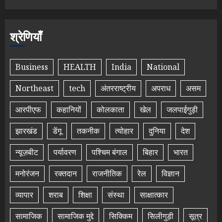
श्रेणियाँ
Business
HEALTH
India
National
Northeast
tech
अंतरराष्ट्रीय
अपराध
असम
आरपीएफ
कहानियों
कोलकाता
खेल
जलपाईगुड़ी
झारखंड
डेंगू
तकनीक
त्योहार
दुनिया
देश
न्यूज़बीट
पर्यावरण
पश्चिम बंगाल
बिहार
भारत
मनोरंजन
रक्तदान
राजनीतिक
रेल
विज्ञान
व्यापार
शराब
शिक्षा
संस्था
साक्षात्कार
सामाजिक
सामाजिक मुद्दे
सिक्किम
सिलीगुड़ी
सूत्र