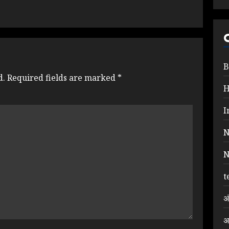
B
d.
Required fields are marked
*
I
N
N
t
अ
अ