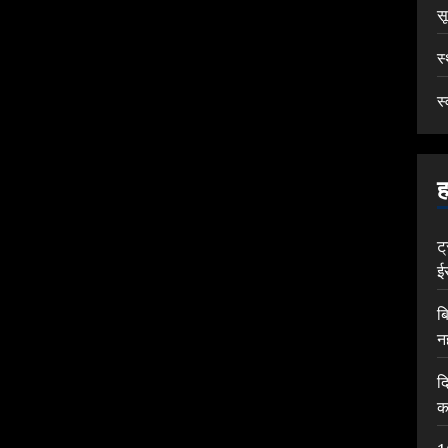
स
स
स्
ह
ट
ई
ब
न
द
क