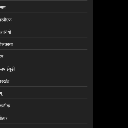
सम
रपीएफ
हानियों
ोलकाता
ेल
लपाईगुड़ी
ारखंड
ंगू
कनीक
योहार