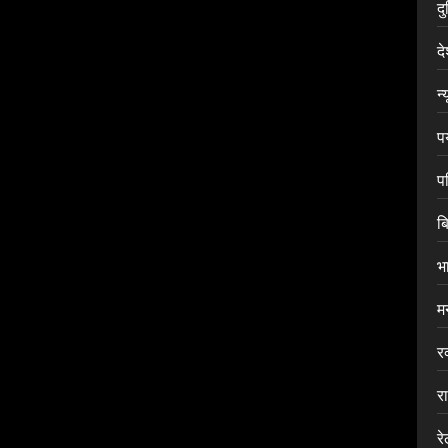
द
द
न्
प
प
ब
भ
म
र
र
र