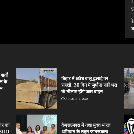
1
घ
क
ज
र्तों
बिहार में अवैध बालू ढुलाई पर
न के
सख्ती, 30 दिन में जुर्माना नहीं भरा
हम
तो नीलाम होंगे जब्त वाहन
AUGUST 7, 2026
ार का
केएसएमएस में नशा मुक्त भारत
र BDO
अभियान के तहत जागरूकता