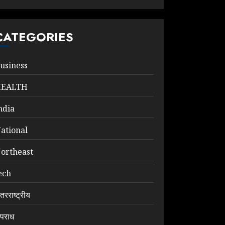
CATEGORIES
usiness
HEALTH
ndia
ational
ortheast
ech
ंतरराष्ट्रीय
पराध