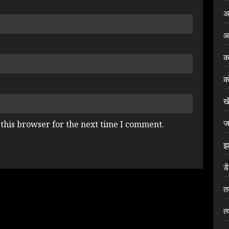
अ
आ
क
क
ख
ज
this browser for the next time I comment.
झ
डे
त
त्