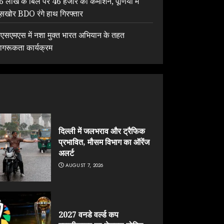
6 लाख के बिल पर 46 हजार का कमीशन, पूर्णिया में
ूसखोर BDO रंगे हाथ गिरफ्तार
ेएसएमएस में नशा मुक्त भारत अभियान के तहत
ागरूकता कार्यक्रम
दिल्ली में जलभराव और ट्रैफिक
प्रभावित, मौसम विभाग का ऑरेंज
अलर्ट
AUGUST 7, 2026
2027 वनडे वर्ल्ड कप