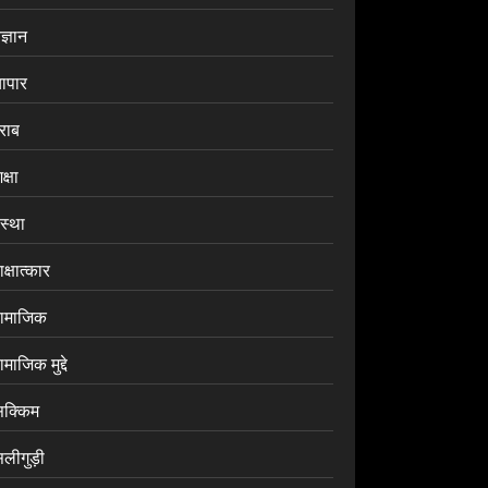
ज्ञान
यापार
राब
क्षा
ंस्था
क्षात्कार
ामाजिक
माजिक मुद्दे
िक्किम
िलीगुड़ी