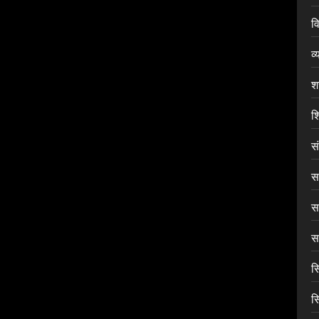
वि
व्
श
शि
स
सा
स
सा
स
स