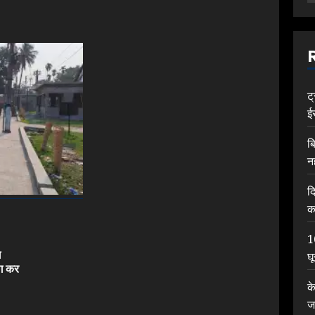
ट
ई
ब
न
द
क
1
ग
घ
Previous
ोग कर
post:
क
ज