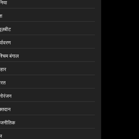
ुनिया
ेश
यूज़बीट
र्यावरण
श्चिम बंगाल
िहार
ारत
नोरंजन
क्तदान
ाजनीतिक
ेल