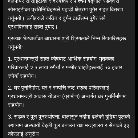
वेलफेयर सोसाइटीका सदस्यहरू र पश्चिम बङ्गाल रेडक्रस
सोसाइटीका प्रतिनिधिहरूले पहाडी क्षेत्रमा पुगेर राहत वितरण
गर्नुभयो। उनीहरूले कठिन र दुर्गम ठाउँसम्म पुगेर सबै
प्रभावितलाई राहत पुर्‍याए।
प्रत्यक्ष भेटवार्ताका आधारमा श्री श्रिंगलाले निम्न सिफारिसहरू
गर्नुभयोः
1. प्रधानमन्त्री राहत कोषबाट आर्थिक सहयोग: मृतकका
परिवारलाई २.५ लाख रुपैयाँ र गम्भीर घाइतेहरूलाई ५० हजार
रुपैयाँ सहयोग।
2. घर पुनर्निर्माण: घर र सम्पत्ति नष्ट भएका परिवारलाई
प्रधानमन्त्री आवास योजना (ग्रामीण) अन्तर्गत घर पुनर्निर्माणमा
सहयोग।
3. सडक र पुल पुनर्स्थापना: बालासुन नदीमा ढलेको दुढिया पुलको
स्थानमा अस्थायी बेइली पुल बनाउन रक्षा मन्त्रालय र सेनाको ३३
कोरलाई अनुरोध।