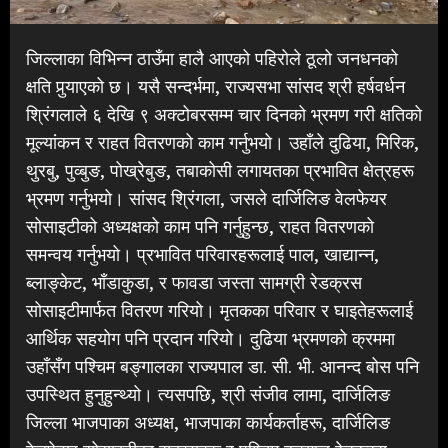
जिल्लाका विभिन्न ठाउँमा हालै आएको पहिरोले ठूलो जनधनको
क्षति पुर्‍याएको छ। यसै सन्दर्भमा, राज्यसभा सांसद श्री हर्षवर्धन
श्रिंगलाले ६ देखि ९ अक्टोबरसम्म चार दिनको भ्रमण गरी क्षतिको
मूल्यांकन र राहत वितरणको काम गर्नुभयो। उहाँले दुढिया, मिरिक,
थुरबु, पुव्बुङ, पोख्रेबुङ, तबाकोसी लगायतका प्रभावित क्षेत्रहरू
भ्रमण गर्नुभयो। सांसद श्रिंगला, जसले दार्जिलिङ वेलफेयर
सोसाइटीको अध्यक्षको काम पनि गर्नुहुन्छ, राहत वितरणको
समन्वय गर्नुभयो। प्रभावित परिवारहरूलाई पाल, खाद्यान्न,
ब्लाङ्केट, भाँडाकुडा, र फावडा जस्ता सामग्री रेडक्रस
सोसाइटीमार्फत वितरण गरियो। मृतकका परिवार र घाइतेहरूलाई
आर्थिक सहयोग पनि प्रदान गरियो। दुढिया भ्रमणको क्रममा
उहाँसँग पश्चिम बङ्गालका राज्यपाल डा. सी. भी. आनन्द बोस पनि
उपस्थित हुनुहुन्थ्यो। त्यसपछि, श्री संजीव लामा, दार्जिलिङ
जिल्ला भाजपाका अध्यक्ष, भाजपाका कार्यकर्ताहरू, दार्जिलिङ