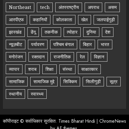
Northeast
tech
अंतरराष्ट्रीय
अपराध
असम
आरपीएफ
कहानियों
कोलकाता
खेल
जलपाईगुड़ी
झारखंड
डेंगू
तकनीक
त्योहार
दुनिया
देश
न्यूज़बीट
पर्यावरण
पश्चिम बंगाल
बिहार
भारत
मनोरंजन
रक्तदान
राजनीतिक
रेल
विज्ञान
व्यापार
शराब
शिक्षा
संस्था
साक्षात्कार
सामाजिक
सामाजिक मुद्दे
सिक्किम
सिलीगुड़ी
सूत्र
स्थानीय
स्वास्थ्य
कॉपीराइट © सर्वाधिकार सुरक्षित. Times Bharat Hindi
|
ChromeNews
by AF themes.