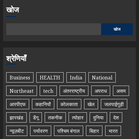
खोज
खोज
श्रेणियाँ
Business
HEALTH
India
National
Northeast
tech
अंतरराष्ट्रीय
अपराध
असम
आरपीएफ
कहानियों
कोलकाता
खेल
जलपाईगुड़ी
झारखंड
डेंगू
तकनीक
त्योहार
दुनिया
देश
न्यूज़बीट
पर्यावरण
पश्चिम बंगाल
बिहार
भारत