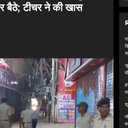
र बैठे; टीचर ने की खास
र
क
स
ज
घ
ह
प
श
म
ब