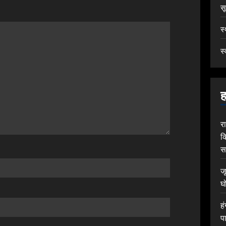
स
स
स्
ह
र
क
स
ज
घ
ह
प