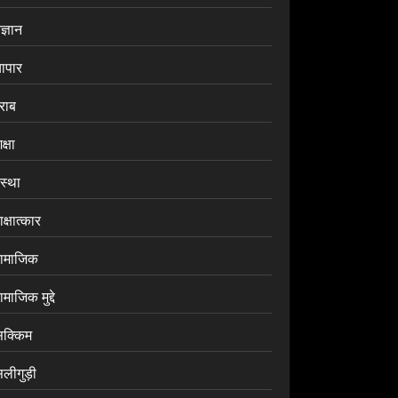
ज्ञान
यापार
राब
क्षा
ंस्था
क्षात्कार
ामाजिक
माजिक मुद्दे
िक्किम
िलीगुड़ी