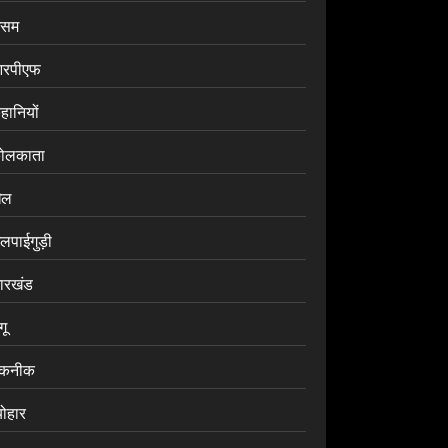
सम
रपीएफ
हानियों
ोलकाता
ेल
लपाईगुड़ी
ारखंड
ंगू
कनीक
योहार