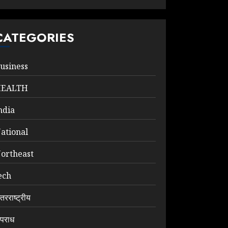
CATEGORIES
usiness
HEALTH
ndia
ational
ortheast
ech
ंतरराष्ट्रीय
पराध