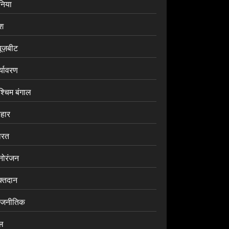
ुनिया
ेश
यूज़बीट
र्यावरण
श्चिम बंगाल
िहार
ारत
नोरंजन
क्तदान
ाजनीतिक
ेल