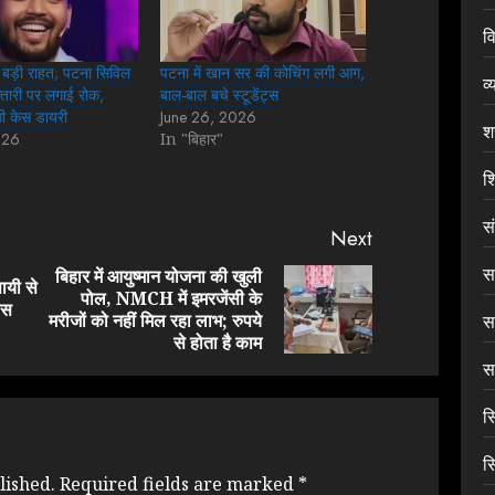
वि
बड़ी राहत; पटना सिविल
पटना में खान सर की कोचिंग लगी आग,
व्
फ्तारी पर लगाई रोक,
बाल-बाल बचे स्टूडेंट्स
ंगी केस डायरी
June 26, 2026
श
026
In "बिहार"
शि
स
Next
सा
बिहार में आयुष्मान योजना की खुली
सायी से
पोल, NMCH में इमरजेंसी के
Previous
Next
िस
मरीजों को नहीं मिल रहा लाभ; रुपये
स
post:
post:
से होता है काम
सा
स
स
lished.
Required fields are marked
*