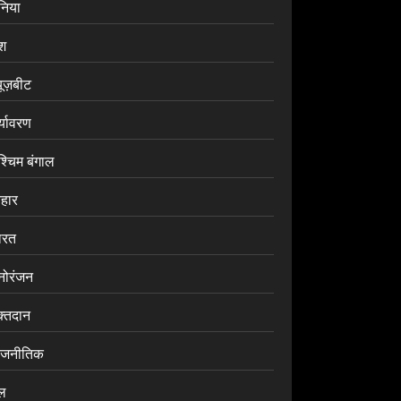
ुनिया
ेश
यूज़बीट
र्यावरण
श्चिम बंगाल
िहार
ारत
नोरंजन
क्तदान
ाजनीतिक
ेल