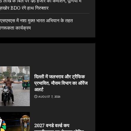
6 लाख के बिल पर 46 हजार का कमीशन, पूर्णिया में
ूसखोर BDO रंगे हाथ गिरफ्तार
ेएसएमएस में नशा मुक्त भारत अभियान के तहत
ागरूकता कार्यक्रम
दिल्ली में जलभराव और ट्रैफिक
प्रभावित, मौसम विभाग का ऑरेंज
अलर्ट
AUGUST 7, 2026
2027 वनडे वर्ल्ड कप