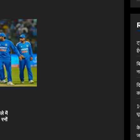
ट
ई
ब
न
द
क
1
े में
घ
Previous
रनों
post:
क
ज