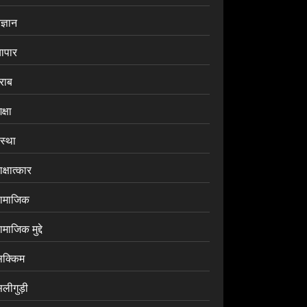
ज्ञान
यापार
राब
क्षा
ंस्था
क्षात्कार
ामाजिक
माजिक मुद्दे
िक्किम
िलीगुड़ी