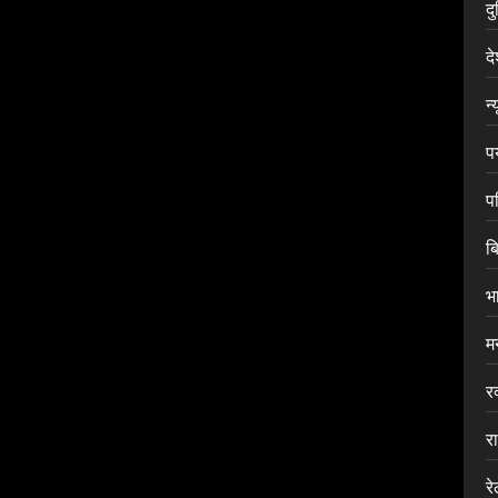
द
द
न्
प
प
ब
भ
म
र
र
र