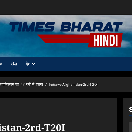
क
खेल
देश
फगानिस्तान को 47 रनों से हराया
India-vs-Afghanistan-2rd-T20I
istan-2rd-T20I