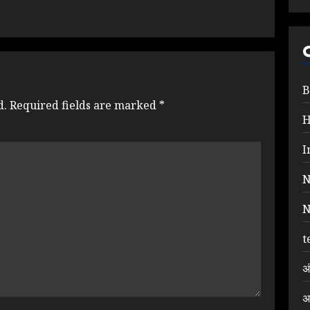
B
d.
Required fields are marked
*
I
N
N
t
अ
अ