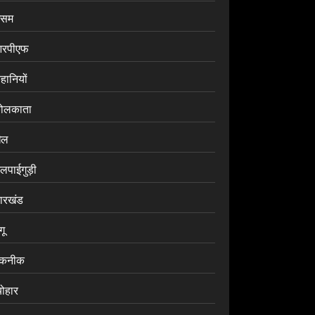
सम
रपीएफ
हानियों
ोलकाता
ेल
लपाईगुड़ी
ारखंड
ंगू
कनीक
योहार