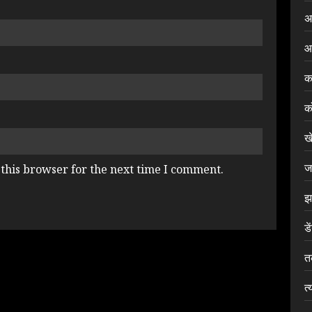
अ
आ
क
क
ख
ज
this browser for the next time I comment.
झ
डे
त
त्