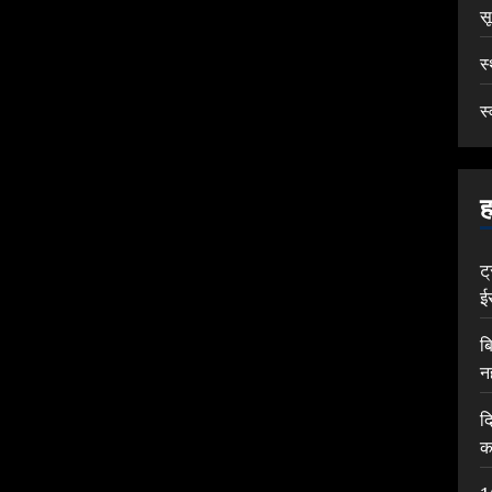
स
स
स्
ह
ट
ई
ब
न
द
क