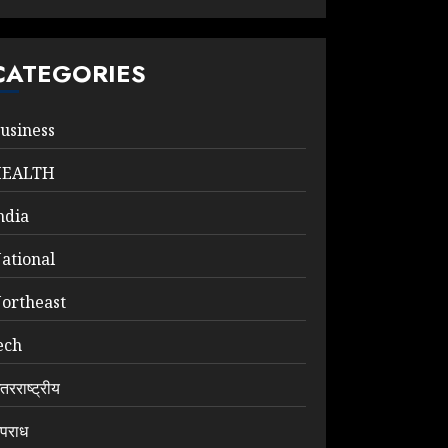
CATEGORIES
usiness
HEALTH
ndia
ational
ortheast
ech
ंतरराष्ट्रीय
पराध