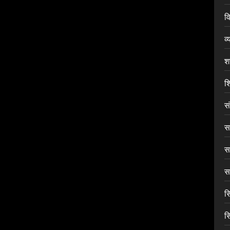
वि
व्
श
शि
स
सा
स
सा
स
स