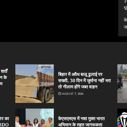
1
घ
क
ज
र्तों
बिहार में अवैध बालू ढुलाई पर
न के
सख्ती, 30 दिन में जुर्माना नहीं भरा
हम
तो नीलाम होंगे जब्त वाहन
AUGUST 7, 2026
ार का
केएसएमएस में नशा मुक्त भारत
र BDO
अभियान के तहत जागरूकता