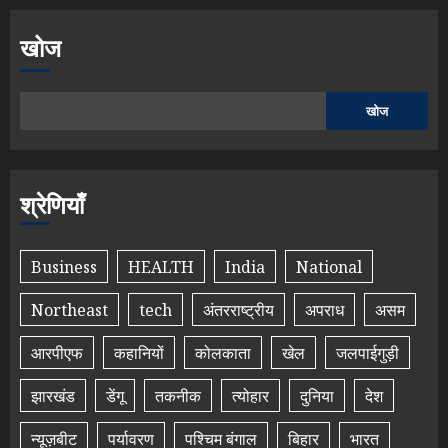
खोज
खोज
श्रेणियाँ
Business
HEALTH
India
National
Northeast
tech
अंतरराष्ट्रीय
अपराध
असम
आरपीएफ
कहानियों
कोलकाता
खेल
जलपाईगुड़ी
झारखंड
डेंगू
तकनीक
त्योहार
दुनिया
देश
न्यूज़बीट
पर्यावरण
पश्चिम बंगाल
बिहार
भारत