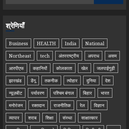
श्रेणियाँ
Business
HEALTH
India
National
Northeast
tech
अंतरराष्ट्रीय
अपराध
असम
आरपीएफ
कहानियों
कोलकाता
खेल
जलपाईगुड़ी
झारखंड
डेंगू
तकनीक
त्योहार
दुनिया
देश
न्यूज़बीट
पर्यावरण
पश्चिम बंगाल
बिहार
भारत
मनोरंजन
रक्तदान
राजनीतिक
रेल
विज्ञान
व्यापार
शराब
शिक्षा
संस्था
साक्षात्कार