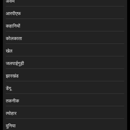
असम
आरपीएफ
कहानियों
कोलकाता
खेल
जलपाईगुड़ी
झारखंड
डेंगू
तकनीक
त्योहार
दुनिया