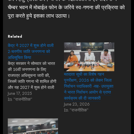
चैम्बर भवन में मोबाईल फोन के जरिये स्व-गणना की प्रक्रिया को
पूरा करते हुये इसका लाभ उठाया।
Related
केंद्र ने 2027 में शुरू होने वाली
2-चरणीय जाति जनगणना को
अधिसूचित किया
केंद्र सरकार ने सोमवार को भारत
की 16वीं जनगणना के लिए
मतदाता सूची का विशेष गहन
राजपत्र अधिसूचना जारी की,
पुनरीक्षण, 2026 को लेकर जिला
जिसमें जाति गणना भी शामिल होगी
निर्वाचन पदाधिकारी -सह- उपायुक्त
और यह 2027 में शुरू होने वाली
ने भारत निर्वाचन आयोग से प्राप्त
है। यह महत्वपूर्ण कार्य 16 साल के
June 17, 2025
कार्यक्रम की दी जानकारी
अंतराल के बाद किया जाएगा,
In "राजनीतिक"
June 23, 2026
पिछली जनगणना 2011 में हुई
In "राजनीतिक"
थी। अधिसूचना के अनुसार,
लद्दाख…