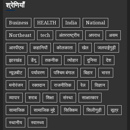
श्रेणियाँ
Business
HEALTH
India
National
Northeast
tech
अंतरराष्ट्रीय
अपराध
असम
आरपीएफ
कहानियों
कोलकाता
खेल
जलपाईगुड़ी
झारखंड
डेंगू
तकनीक
त्योहार
दुनिया
देश
न्यूज़बीट
पर्यावरण
पश्चिम बंगाल
बिहार
भारत
मनोरंजन
रक्तदान
राजनीतिक
रेल
विज्ञान
व्यापार
शराब
शिक्षा
संस्था
साक्षात्कार
सामाजिक
सामाजिक मुद्दे
सिक्किम
सिलीगुड़ी
सूत्र
स्थानीय
स्वास्थ्य