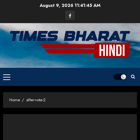
Skip
August 9, 2026
11:41:45 AM
to
Facebook
content
Primary
Menu
Home
after-vote-2