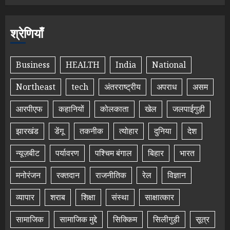
श्रेणियाँ
Business
HEALTH
India
National
Northeast
tech
अंतरराष्ट्रीय
अपराध
असम
आरपीएफ
कहानियों
कोलकाता
खेल
जलपाईगुड़ी
झारखंड
डेंगू
तकनीक
त्योहार
दुनिया
देश
न्यूज़बीट
पर्यावरण
पश्चिम बंगाल
बिहार
भारत
मनोरंजन
रक्तदान
राजनीतिक
रेल
विज्ञान
व्यापार
शराब
शिक्षा
संस्था
साक्षात्कार
सामाजिक
सामाजिक मुद्दे
सिक्किम
सिलीगुड़ी
सूत्र