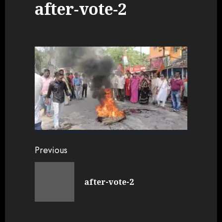
after-vote-2
Continue
Previous
Reading
Previou
after-vote-2
post: