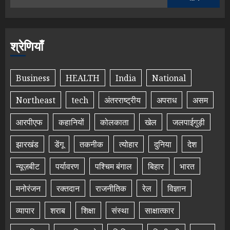
श्रेणियाँ
Business
HEALTH
India
National
Northeast
tech
अंतरराष्ट्रीय
अपराध
असम
आरपीएफ
कहानियों
कोलकाता
खेल
जलपाईगुड़ी
झारखंड
डेंगू
तकनीक
त्योहार
दुनिया
देश
न्यूज़बीट
पर्यावरण
पश्चिम बंगाल
बिहार
भारत
मनोरंजन
रक्तदान
राजनीतिक
रेल
विज्ञान
व्यापार
शराब
शिक्षा
संस्था
साक्षात्कार