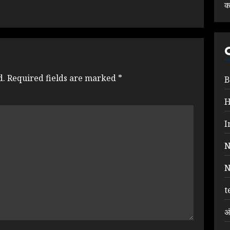
क
d.
Required fields are marked
*
B
I
N
N
t
अ