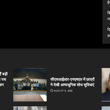
ई
ब
न
द
क
ं बड़ी
ा पथ
सीएसआईआर-एनएमएल में छात्रों
ेकर
ने देखी अत्याधुनिक शोध सुविधाएं
AUGUST 8, 2026