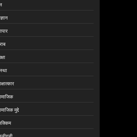
ेल
ज्ञान
यापार
राब
क्षा
ंस्था
क्षात्कार
ामाजिक
माजिक मुद्दे
िक्किम
िलीगुड़ी