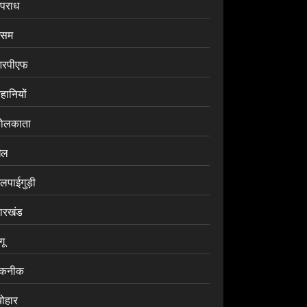
पराध
सम
रपीएफ
हानियों
ोलकाता
ेल
लपाईगुड़ी
ारखंड
ंगू
कनीक
योहार