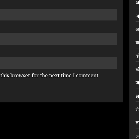
अ
अ
आ
क
क
ख
this browser for the next time I comment.
ज
झ
डे
त
त्