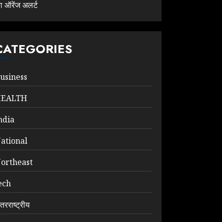
ा ऑरेंज अलर्ट
CATEGORIES
usiness
HEALTH
ndia
ational
ortheast
ech
ंतरराष्ट्रीय