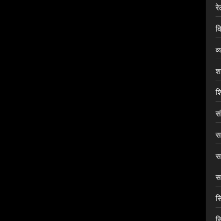
र
वि
व्
श
शि
स
सा
स
सा
स
स