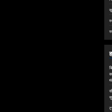
स
स
स्
ह
ब
क
म
स
सु
ट