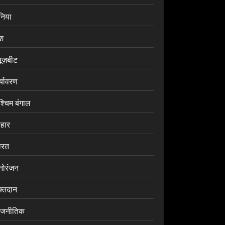
ुनिया
ेश
यूज़बीट
र्यावरण
श्चिम बंगाल
िहार
ारत
नोरंजन
क्तदान
ाजनीतिक