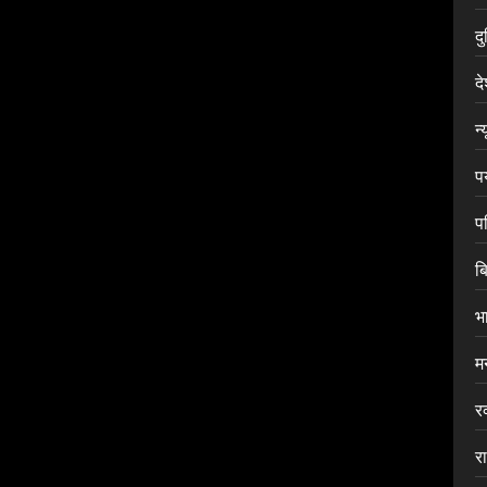
द
द
न्
प
प
ब
भ
म
र
र