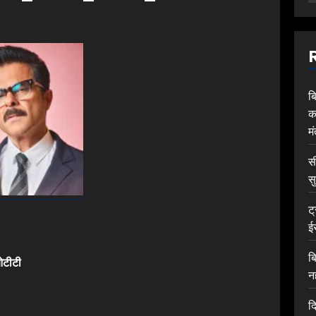
ब
क
म
स
सु
ट
ई
ब
ओटीटी
Previous
न
post:
द