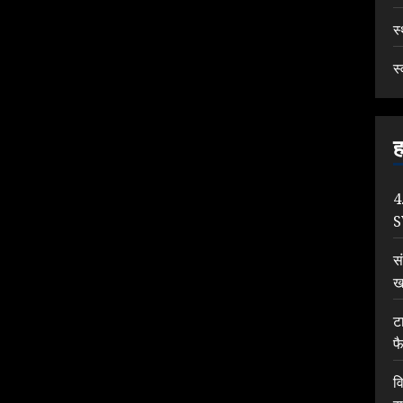
स
स्
ह
4
S
स
ख
टा
फ
व