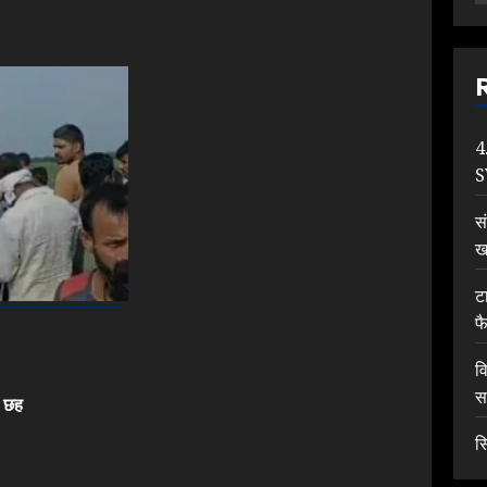
4
S
स
ख
टा
फ
व
स
, छह
Previous
post:
स