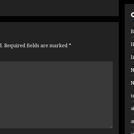
B
d.
Required fields are marked
*
I
N
N
t
अ
अ