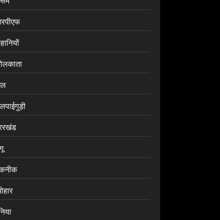
सम
रपीएफ
हानियों
ोलकाता
ेल
लपाईगुड़ी
ारखंड
ंगू
कनीक
योहार
ुनिया