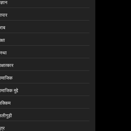
ज्ञान
यापार
राब
क्षा
ंस्था
क्षात्कार
ामाजिक
माजिक मुद्दे
िक्किम
िलीगुड़ी
ूत्र