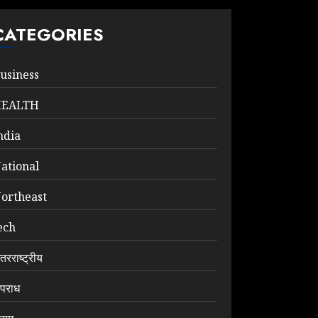
CATEGORIES
usiness
HEALTH
ndia
ational
ortheast
ech
ंतरराष्ट्रीय
पराध