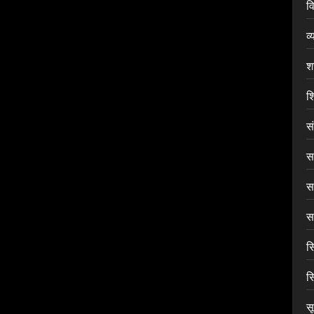
वि
व्
श
शि
स
सा
स
सा
स
स
स