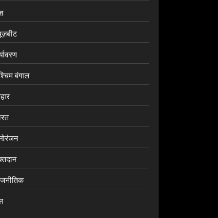
ेश
यूज़बीट
र्यावरण
श्चिम बंगाल
िहार
ारत
नोरंजन
क्तदान
ाजनीतिक
ेल