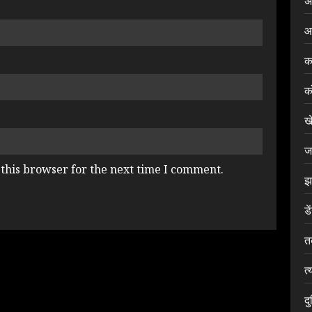
अ
आ
क
क
ख
ज
this browser for the next time I comment.
झ
डे
त
त्
द