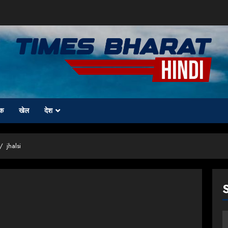
क
खेल
देश
jhalsi