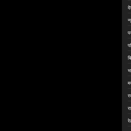
द
न्
प
प
ब
भ
म
र
र
र