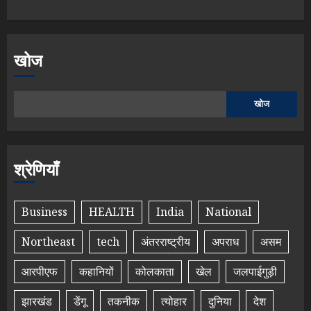
खोज
खोज
श्रेणियाँ
Business
HEALTH
India
National
Northeast
tech
अंतरराष्ट्रीय
अपराध
असम
आरपीएफ
कहानियों
कोलकाता
खेल
जलपाईगुड़ी
झारखंड
डेंगू
तकनीक
त्योहार
दुनिया
देश