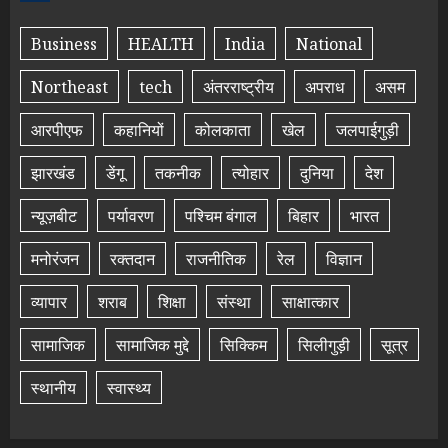
Business
HEALTH
India
National
Northeast
tech
अंतरराष्ट्रीय
अपराध
असम
आरपीएफ
कहानियों
कोलकाता
खेल
जलपाईगुड़ी
झारखंड
डेंगू
तकनीक
त्योहार
दुनिया
देश
न्यूज़बीट
पर्यावरण
पश्चिम बंगाल
बिहार
भारत
मनोरंजन
रक्तदान
राजनीतिक
रेल
विज्ञान
व्यापार
शराब
शिक्षा
संस्था
साक्षात्कार
सामाजिक
सामाजिक मुद्दे
सिक्किम
सिलीगुड़ी
सूत्र
स्थानीय
स्वास्थ्य