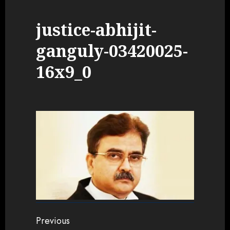
justice-abhijit-
ganguly-03420025-
16x9_0
Continue
Previous