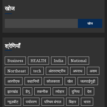
खोज
खोज
श्रेणियाँ
Business
HEALTH
India
National
Northeast
tech
अंतरराष्ट्रीय
अपराध
असम
आरपीएफ
कहानियों
कोलकाता
खेल
जलपाईगुड़ी
झारखंड
डेंगू
तकनीक
त्योहार
दुनिया
देश
न्यूज़बीट
पर्यावरण
पश्चिम बंगाल
बिहार
भारत