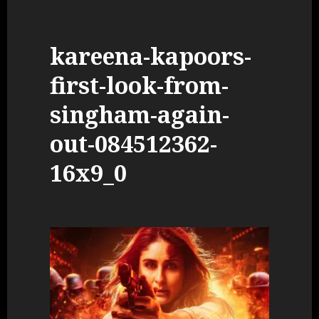
kareena-kapoors-
first-look-from-
singham-again-
out-084512362-
16x9_0