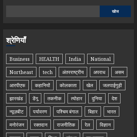
खोज
श्रेणियाँ
Business
HEALTH
India
National
Northeast
tech
अंतरराष्ट्रीय
अपराध
असम
आरपीएफ
कहानियों
कोलकाता
खेल
जलपाईगुड़ी
झारखंड
डेंगू
तकनीक
त्योहार
दुनिया
देश
न्यूज़बीट
पर्यावरण
पश्चिम बंगाल
बिहार
भारत
मनोरंजन
रक्तदान
राजनीतिक
रेल
विज्ञान