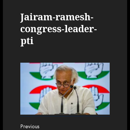
Jairam-ramesh-
congress-leader-
pti
Continue
Previous