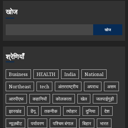
खोज
खोज
श्रेणियाँ
Business
HEALTH
India
National
Northeast
tech
अंतरराष्ट्रीय
अपराध
असम
आरपीएफ
कहानियों
कोलकाता
खेल
जलपाईगुड़ी
झारखंड
डेंगू
तकनीक
त्योहार
दुनिया
देश
न्यूज़बीट
पर्यावरण
पश्चिम बंगाल
बिहार
भारत